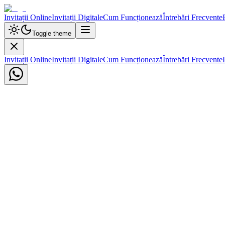
Invitații Online
Invitații Digitale
Cum Funcționează
Întrebări Frecvente
Toggle theme
Invitații Online
Invitații Digitale
Cum Funcționează
Întrebări Frecvente