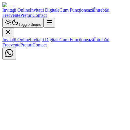
Invitații Online
Invitații Digitale
Cum Funcționează
Întrebări
Frecvente
Prețuri
Contact
Toggle theme
Invitații Online
Invitații Digitale
Cum Funcționează
Întrebări
Frecvente
Prețuri
Contact