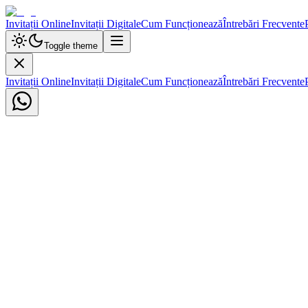
Invitații Online
Invitații Digitale
Cum Funcționează
Întrebări Frecvente
Toggle theme
Invitații Online
Invitații Digitale
Cum Funcționează
Întrebări Frecvente