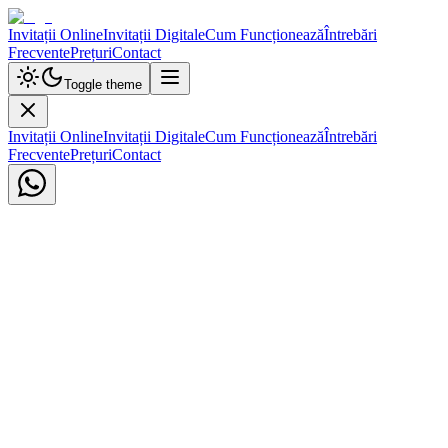
Invitații Online
Invitații Digitale
Cum Funcționează
Întrebări
Frecvente
Prețuri
Contact
Toggle theme
Invitații Online
Invitații Digitale
Cum Funcționează
Întrebări
Frecvente
Prețuri
Contact