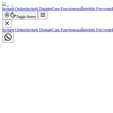
Invitații Online
Invitații Digitale
Cum Funcționează
Întrebări Frecvente
Toggle theme
Invitații Online
Invitații Digitale
Cum Funcționează
Întrebări Frecvente