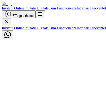
Invitații Online
Invitații Digitale
Cum Funcționează
Întrebări Frecvente
Toggle theme
Invitații Online
Invitații Digitale
Cum Funcționează
Întrebări Frecvente