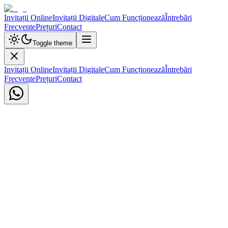
Invitații Online
Invitații Digitale
Cum Funcționează
Întrebări
Frecvente
Prețuri
Contact
Toggle theme
Invitații Online
Invitații Digitale
Cum Funcționează
Întrebări
Frecvente
Prețuri
Contact