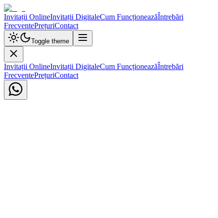
Invitații Online
Invitații Digitale
Cum Funcționează
Întrebări
Frecvente
Prețuri
Contact
Toggle theme
Invitații Online
Invitații Digitale
Cum Funcționează
Întrebări
Frecvente
Prețuri
Contact