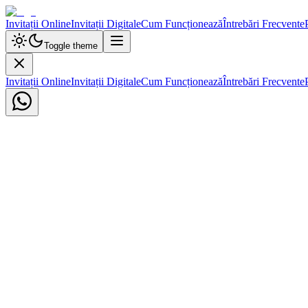
Invitații Online
Invitații Digitale
Cum Funcționează
Întrebări Frecvente
Toggle theme
Invitații Online
Invitații Digitale
Cum Funcționează
Întrebări Frecvente