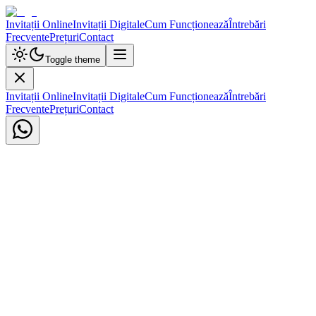
Invitații Online
Invitații Digitale
Cum Funcționează
Întrebări
Frecvente
Prețuri
Contact
Toggle theme
Invitații Online
Invitații Digitale
Cum Funcționează
Întrebări
Frecvente
Prețuri
Contact