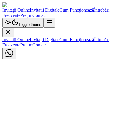
Invitații Online
Invitații Digitale
Cum Funcționează
Întrebări
Frecvente
Prețuri
Contact
Toggle theme
Invitații Online
Invitații Digitale
Cum Funcționează
Întrebări
Frecvente
Prețuri
Contact