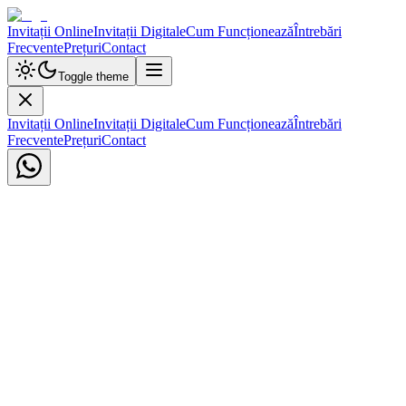
Invitații Online
Invitații Digitale
Cum Funcționează
Întrebări
Frecvente
Prețuri
Contact
Toggle theme
Invitații Online
Invitații Digitale
Cum Funcționează
Întrebări
Frecvente
Prețuri
Contact