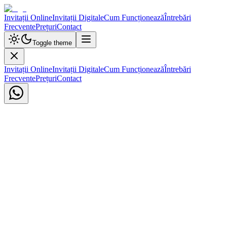
Invitații Online
Invitații Digitale
Cum Funcționează
Întrebări
Frecvente
Prețuri
Contact
Toggle theme
Invitații Online
Invitații Digitale
Cum Funcționează
Întrebări
Frecvente
Prețuri
Contact