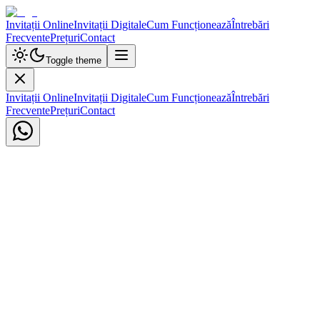
Invitații Online
Invitații Digitale
Cum Funcționează
Întrebări
Frecvente
Prețuri
Contact
Toggle theme
Invitații Online
Invitații Digitale
Cum Funcționează
Întrebări
Frecvente
Prețuri
Contact