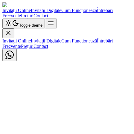
Invitații Online
Invitații Digitale
Cum Funcționează
Întrebări
Frecvente
Prețuri
Contact
Toggle theme
Invitații Online
Invitații Digitale
Cum Funcționează
Întrebări
Frecvente
Prețuri
Contact