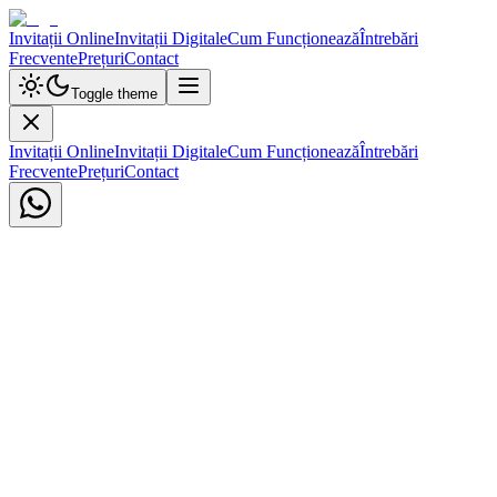
Invitații Online
Invitații Digitale
Cum Funcționează
Întrebări
Frecvente
Prețuri
Contact
Toggle theme
Invitații Online
Invitații Digitale
Cum Funcționează
Întrebări
Frecvente
Prețuri
Contact