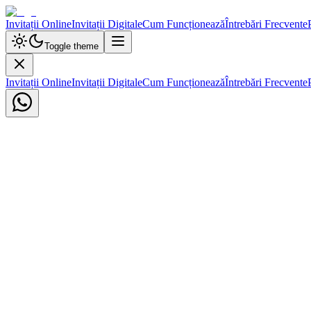
Invitații Online
Invitații Digitale
Cum Funcționează
Întrebări Frecvente
Toggle theme
Invitații Online
Invitații Digitale
Cum Funcționează
Întrebări Frecvente