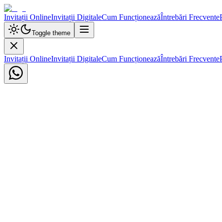
Invitații Online
Invitații Digitale
Cum Funcționează
Întrebări Frecvente
Toggle theme
Invitații Online
Invitații Digitale
Cum Funcționează
Întrebări Frecvente