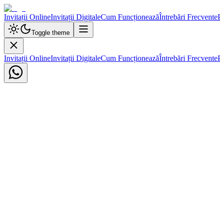
Invitații Online
Invitații Digitale
Cum Funcționează
Întrebări Frecvente
Toggle theme
Invitații Online
Invitații Digitale
Cum Funcționează
Întrebări Frecvente