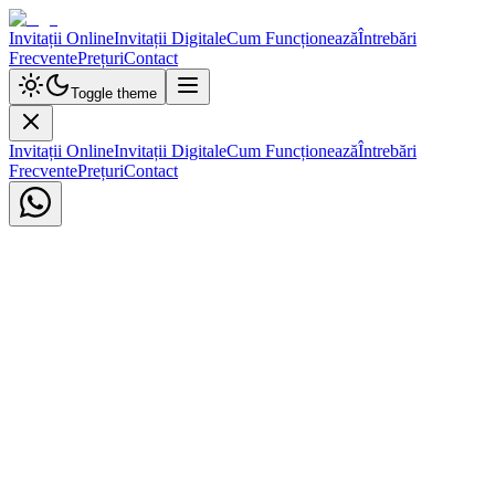
Invitații Online
Invitații Digitale
Cum Funcționează
Întrebări
Frecvente
Prețuri
Contact
Toggle theme
Invitații Online
Invitații Digitale
Cum Funcționează
Întrebări
Frecvente
Prețuri
Contact