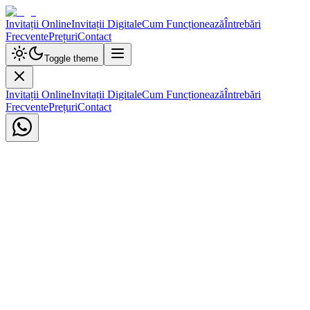
Invitații Online
Invitații Digitale
Cum Funcționează
Întrebări
Frecvente
Prețuri
Contact
Toggle theme
Invitații Online
Invitații Digitale
Cum Funcționează
Întrebări
Frecvente
Prețuri
Contact