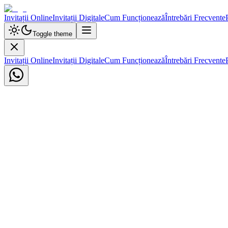
Invitații Online
Invitații Digitale
Cum Funcționează
Întrebări Frecvente
Toggle theme
Invitații Online
Invitații Digitale
Cum Funcționează
Întrebări Frecvente