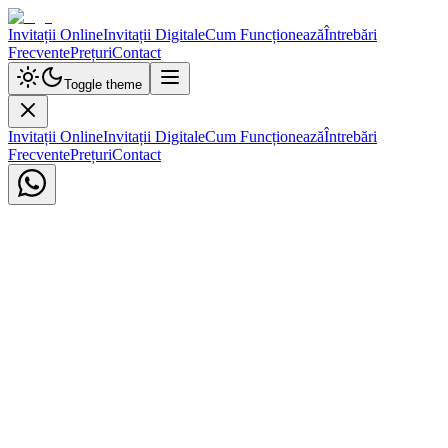
Invitații Online
Invitații Digitale
Cum Funcționează
Întrebări
Frecvente
Prețuri
Contact
Toggle theme
Invitații Online
Invitații Digitale
Cum Funcționează
Întrebări
Frecvente
Prețuri
Contact