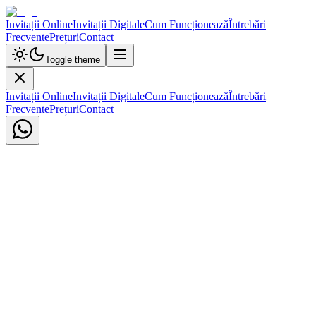
Invitații Online
Invitații Digitale
Cum Funcționează
Întrebări
Frecvente
Prețuri
Contact
Toggle theme
Invitații Online
Invitații Digitale
Cum Funcționează
Întrebări
Frecvente
Prețuri
Contact