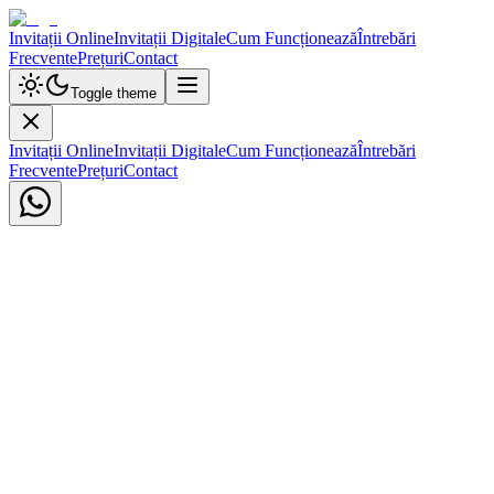
Invitații Online
Invitații Digitale
Cum Funcționează
Întrebări
Frecvente
Prețuri
Contact
Toggle theme
Invitații Online
Invitații Digitale
Cum Funcționează
Întrebări
Frecvente
Prețuri
Contact