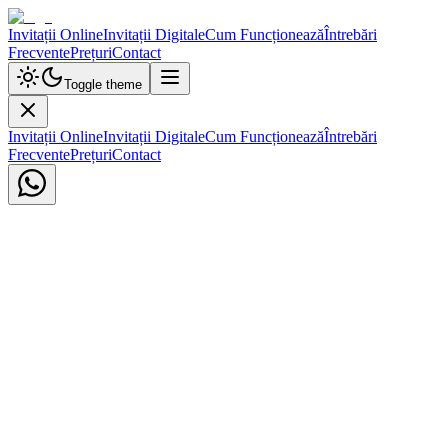
Invitații Online
Invitații Digitale
Cum Funcționează
Întrebări
Frecvente
Prețuri
Contact
Toggle theme
Invitații Online
Invitații Digitale
Cum Funcționează
Întrebări
Frecvente
Prețuri
Contact