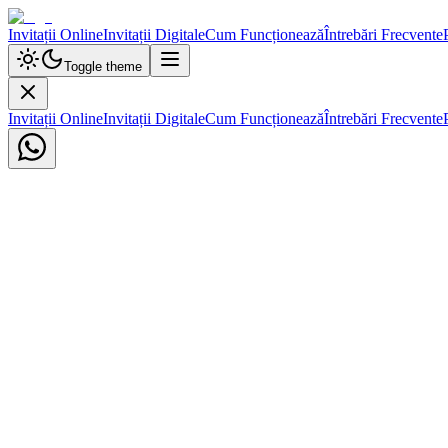
Invitații Online
Invitații Digitale
Cum Funcționează
Întrebări Frecvente
Toggle theme
Invitații Online
Invitații Digitale
Cum Funcționează
Întrebări Frecvente