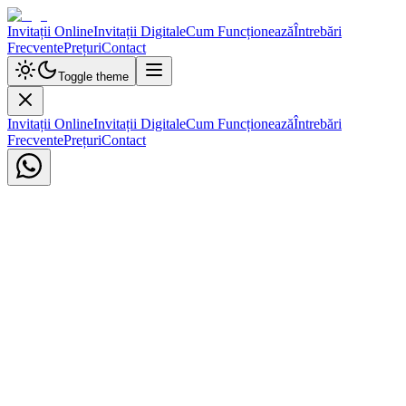
Invitații Online
Invitații Digitale
Cum Funcționează
Întrebări
Frecvente
Prețuri
Contact
Toggle theme
Invitații Online
Invitații Digitale
Cum Funcționează
Întrebări
Frecvente
Prețuri
Contact