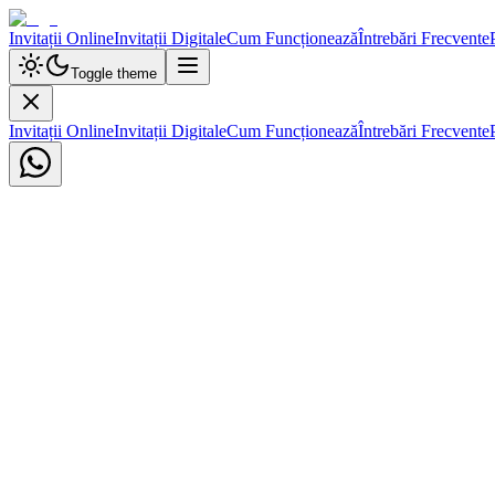
Invitații Online
Invitații Digitale
Cum Funcționează
Întrebări Frecvente
Toggle theme
Invitații Online
Invitații Digitale
Cum Funcționează
Întrebări Frecvente