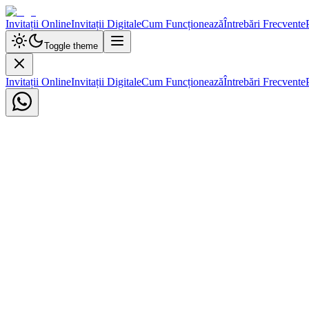
Invitații Online
Invitații Digitale
Cum Funcționează
Întrebări Frecvente
Toggle theme
Invitații Online
Invitații Digitale
Cum Funcționează
Întrebări Frecvente