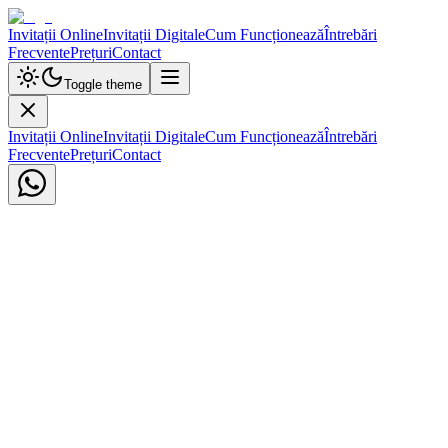
Invitații Online
Invitații Digitale
Cum Funcționează
Întrebări
Frecvente
Prețuri
Contact
Toggle theme
Invitații Online
Invitații Digitale
Cum Funcționează
Întrebări
Frecvente
Prețuri
Contact