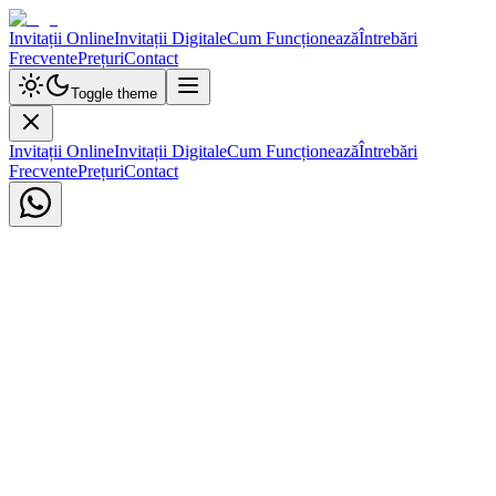
Invitații Online
Invitații Digitale
Cum Funcționează
Întrebări
Frecvente
Prețuri
Contact
Toggle theme
Invitații Online
Invitații Digitale
Cum Funcționează
Întrebări
Frecvente
Prețuri
Contact