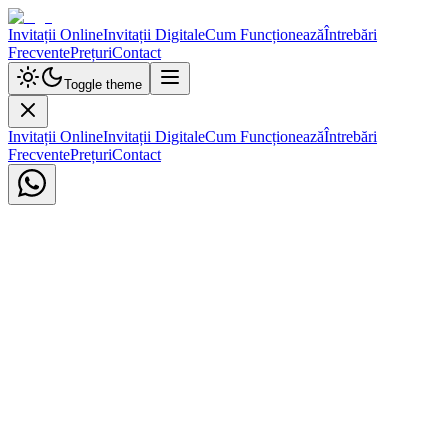
Invitații Online
Invitații Digitale
Cum Funcționează
Întrebări
Frecvente
Prețuri
Contact
Toggle theme
Invitații Online
Invitații Digitale
Cum Funcționează
Întrebări
Frecvente
Prețuri
Contact