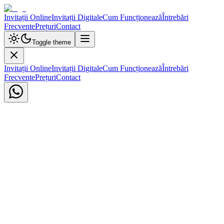
Invitații Online
Invitații Digitale
Cum Funcționează
Întrebări
Frecvente
Prețuri
Contact
Toggle theme
Invitații Online
Invitații Digitale
Cum Funcționează
Întrebări
Frecvente
Prețuri
Contact